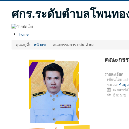
ศกร.ระดับตำบลโพนทอ
Home
คุณอยู่ที่:
หน้าแรก
คณะกรรมการ กศน.ตำบล
คณะกรร
รายละเอียด
เขียนโดย
ad
หมวด:
ข้อมูล
เผยแพร่เม
ฮิต: 572