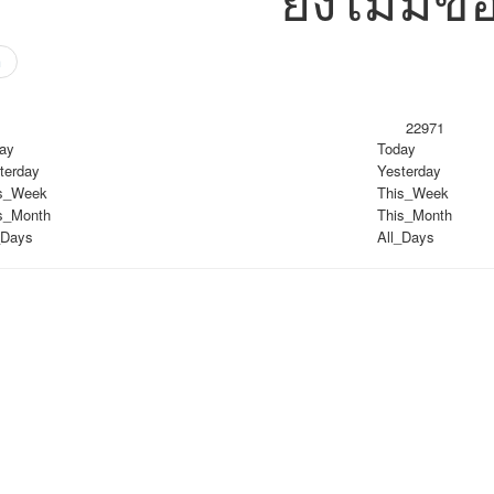
า
22971
Today
Yesterday
This_Week
This_Month
All_Days