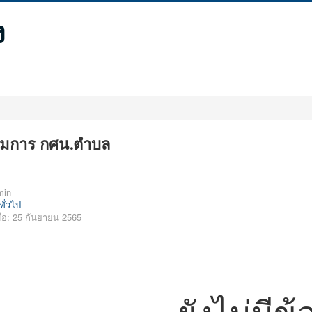
ง
มการ กศน.ตำบล
min
ทั่วไป
ื่อ: 25 กันยายน 2565
ยังไม่มีข้