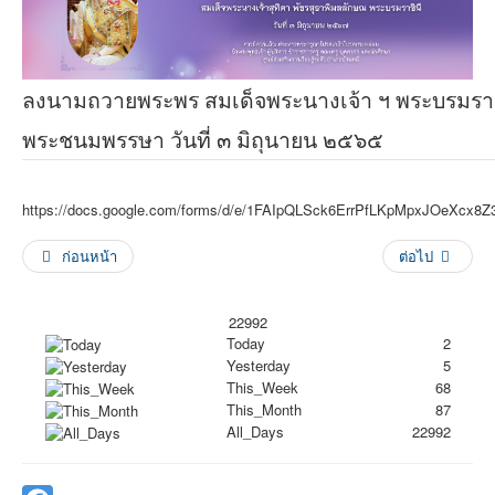
ลงนามถวายพระพร สมเด็จพระนางเจ้า ฯ พระบรมราชิ
พระชนมพรรษา วันที่ ๓ มิถุนายน ๒๕๖๕
https://docs.google.com/forms/d/e/1FAIpQLSck6ErrPfLKpMpxJOeXc
ก่อนหน้า
ต่อไป
22992
Today
2
Yesterday
5
This_Week
68
This_Month
87
All_Days
22992