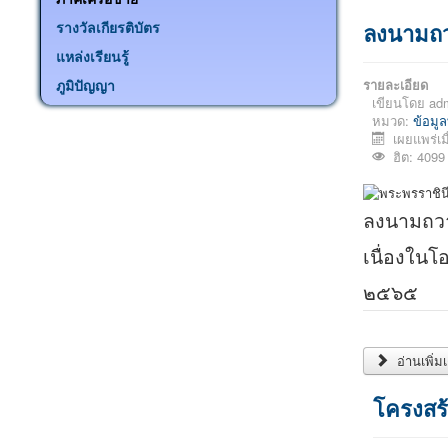
รางวัลเกียรติบัตร
ลงนามถว
แหล่งเรียนรู้
ภูมิปัญญา
รายละเอียด
เขียนโดย
ad
หมวด:
ข้อมูล
เผยแพร่เ
ฮิต: 4099
ลงนามถวา
เนื่องในโ
๒๕๖๕
โครงสร