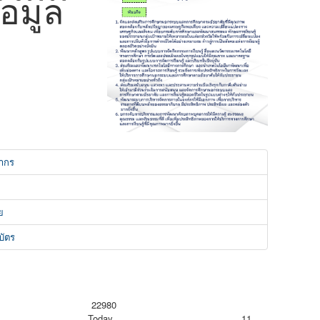
้อมูล
ลากร
ย
บัตร
22980
Today
11